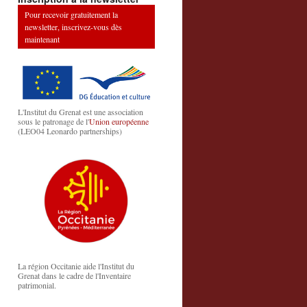
Pour recevoir gratuitement la
newsletter, inscrivez-vous dès
maintenant
L'Institut du Grenat est une association
sous le patronage de l'
Union européenne
(LEO04 Leonardo partnerships)
La région Occitanie aide l'Institut du
Grenat dans le cadre de l'Inventaire
patrimonial.