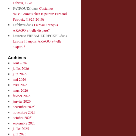
Lebrun, 1776.
PATROUIX
dans
Costumes
roussillonnais chez le peintre Fernand
Patrouix (1925-2010)
Lefebvre
dans
La rose François
ARAGO a-t-elle disparu?
Laurence FREBAULT-RECKEL
dans
La rose François ARAGO a-t-elle
disparu?
Archives
août 2026
juillet 2026
juin 2026
mai 2026
avril 2026
mars 2026
février 2026
janvier 2026
décembre 2025
novembre 2025
octobre 2025
septembre 2025
juillet 2025
juin 2025