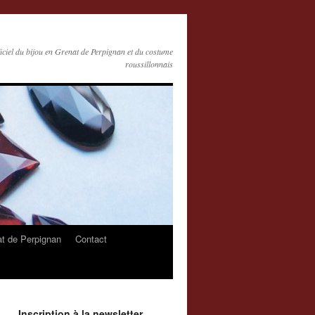
ficiel du bijou en Grenat de Perpignan et du costume
roussillonnais
at de Perpignan
Contact
Inscription à la newsletter