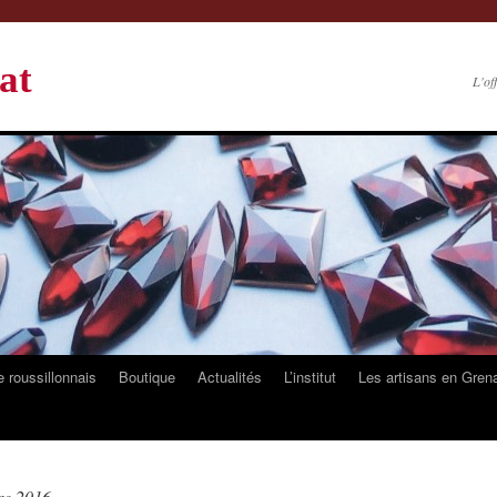
at
L'of
 roussillonnais
Boutique
Actualités
L’institut
Les artisans en Gren
re 2016