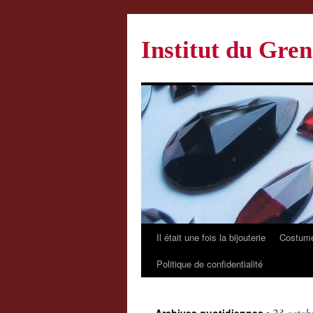
Institut du Gren
Il était une fois la bijouterie
Costume
Politique de confidentialité
23 octob