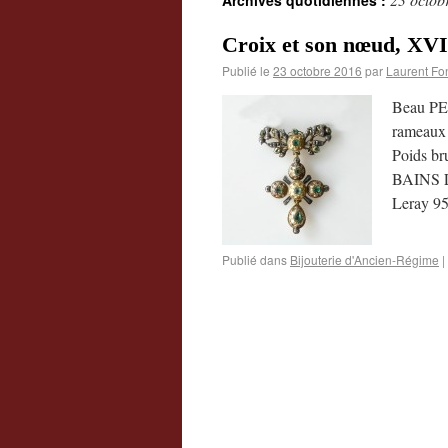
Archives quotidiennes :
Croix et son nœud, XVII
Publié le
23 octobre 2016
par
Laurent Fo
Beau PEN
rameaux f
Poids b
BAINS 
Leray 9
Publié dans
Bijouterie d'Ancien-Régime
|