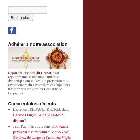
Adhérer à notre association
Rejoindre l'Institut du Grenat
, c'est
rejoindre une association culturelle
dynamique qui œuvre à la protection et au
rayonnement du savoir-faire des bijoutiers
traditionnels catalans en Grenat taille
Perpignan.
Commentaires récents
Laurence FREBAULT-RECKEL
dans
La rose François ARAGO a-t-elle
disparu?
Jean-Paul Farruggia
dans
Une beauté
perpignanaise méconnue: Marie-Rose
Savalette de Lange de Sanlot par Vigée