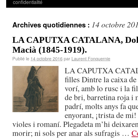
confidentialité
14 octobre 20
Archives quotidiennes :
LA CAPUTXA CATALANA, Dolo
Macià (1845-1919).
Publié le
14 octobre 2016
par
Laurent Fonquernie
LA CAPUTXA CATALA
filles Dintre la caixa d
vorí, amb lo rusc i la fi
de bri, barretina roja 
padrí, molts anys fa qu
enyorant, ¡trista de mi! 
violes i romaní. Plegadeta m’hi deixaren
morir; ni sols per anar als sufragis …
Co