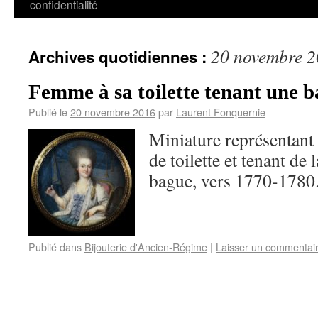
confidentialité
20 novembre 
Archives quotidiennes :
Femme à sa toilette tenant une b
Publié le
20 novembre 2016
par
Laurent Fonquernie
Miniature représentant
de toilette et tenant de
bague, vers 1770-1780.
Publié dans
Bijouterie d'Ancien-Régime
|
Laisser un commentai