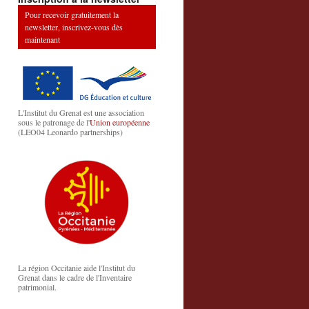
Pour recevoir gratuitement la
newsletter, inscrivez-vous dès
maintenant
L'Institut du Grenat est une association
sous le patronage de l'
Union européenne
(LEO04 Leonardo partnerships)
La région Occitanie aide l'Institut du
Grenat dans le cadre de l'Inventaire
patrimonial.