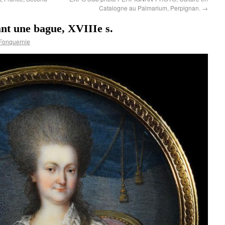
Catalogne au Palmarium, Perpignan.
→
ant une bague, XVIIIe s.
Fonquernie