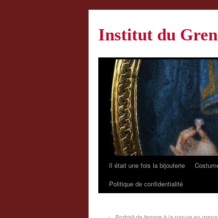
Institut du Gren
Il était une fois la bijouterie
Costume
Politique de confidentialité
←
Portrait de femme à la parure en grena