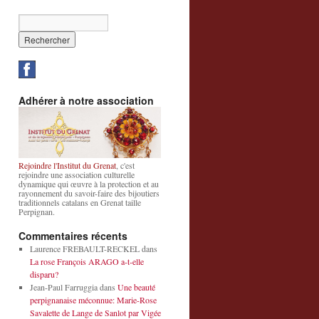
Adhérer à notre association
Rejoindre l'Institut du Grenat
, c'est
rejoindre une association culturelle
dynamique qui œuvre à la protection et au
rayonnement du savoir-faire des bijoutiers
traditionnels catalans en Grenat taille
Perpignan.
Commentaires récents
Laurence FREBAULT-RECKEL
dans
La rose François ARAGO a-t-elle
disparu?
Jean-Paul Farruggia
dans
Une beauté
perpignanaise méconnue: Marie-Rose
Savalette de Lange de Sanlot par Vigée