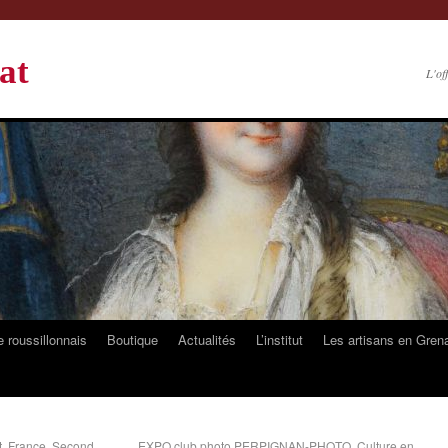
at
L'of
 roussillonnais
Boutique
Actualités
L’institut
Les artisans en Gren
t, France, Second
EXPO club photo PERPIGNAN-PHOTO, Culture en