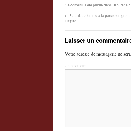
Ce contenu a été publié dans
Bijouterie
←
Portrait de femme à la parure en grena
Empire.
Laisser un commentair
Votre adresse de messagerie ne sera
Commentaire