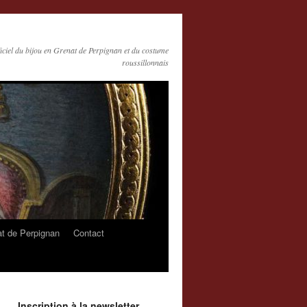
ficiel du bijou en Grenat de Perpignan et du costume
roussillonnais
at de Perpignan
Contact
Inscription à la newsletter