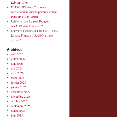
Lebrun, 1776.
PATROUIX
dans
Costumes
roussillonnais chez le peintre Fernand
Patrouix (1925-2010)
Lefebvre
dans
La rose François
ARAGO a-t-elle disparu?
Laurence FREBAULT-RECKEL
dans
La rose François ARAGO a-t-elle
disparu?
Archives
août 2026
juillet 2026
juin 2026
mai 2026
avril 2026
mars 2026
février 2026
janvier 2026
décembre 2025
novembre 2025
octobre 2025
septembre 2025
juillet 2025
juin 2025