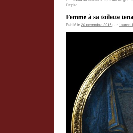
Empire.
Femme à sa toilette ten
Publié le
20 novembre 2016
par
Laurent 