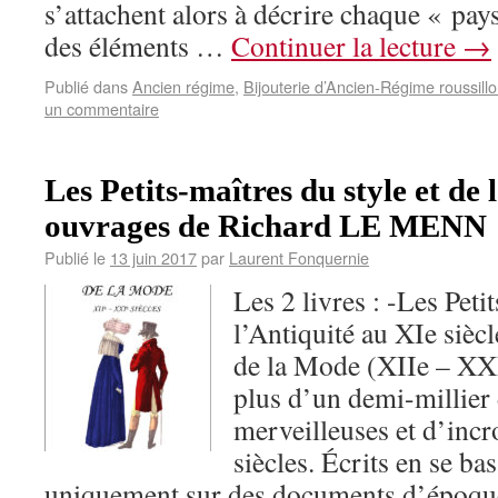
s’attachent alors à décrire chaque « pay
des éléments …
Continuer la lecture
→
Publié dans
Ancien régime
,
Bijouterie d’Ancien-Régime roussill
un commentaire
Les Petits-maîtres du style et de 
ouvrages de Richard LE MENN
Publié le
13 juin 2017
par
Laurent Fonquernie
Les 2 livres : -Les Peti
l’Antiquité au XIe siècl
de la Mode (XIIe – XXI
plus d’un demi-millier 
merveilleuses et d’incr
siècles. Écrits en se ba
uniquement sur des documents d’époque 