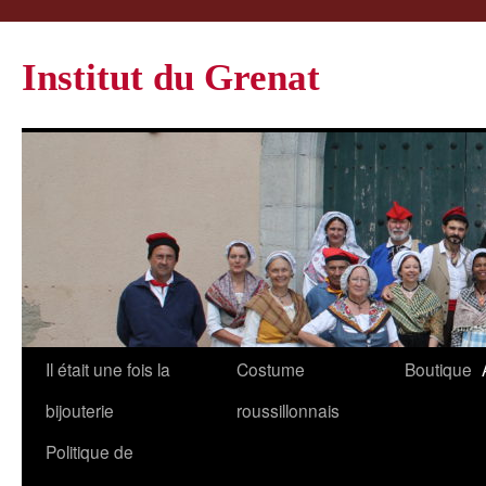
Institut du Grenat
Il était une fois la
Costume
Boutique
bijouterie
roussillonnais
Politique de