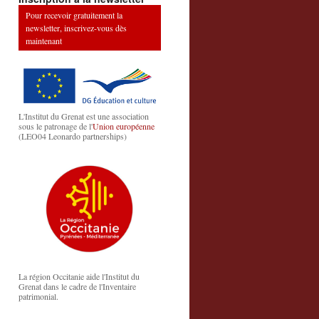
Pour recevoir gratuitement la
newsletter, inscrivez-vous dès
maintenant
L'Institut du Grenat est une association
sous le patronage de l'
Union européenne
(LEO04 Leonardo partnerships)
La région Occitanie aide l'Institut du
Grenat dans le cadre de l'Inventaire
patrimonial.