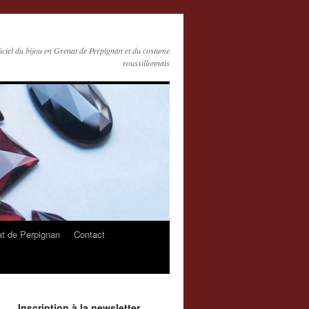
ficiel du bijou en Grenat de Perpignan et du costume
roussillonnais
at de Perpignan
Contact
Inscription à la newsletter