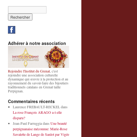
Adhérer à notre association
Rejoindre l'Institut du Grenat
, c'est
rejoindre une association culturelle
dynamique qui œuvre à la protection et au
rayonnement du savoir-faire des bijoutiers
traditionnels catalans en Grenat taille
Perpignan.
Commentaires récents
Laurence FREBAULT-RECKEL
dans
La rose François ARAGO a-t-elle
disparu?
Jean-Paul Farruggia
dans
Une beauté
perpignanaise méconnue: Marie-Rose
Savalette de Lange de Sanlot par Vigée