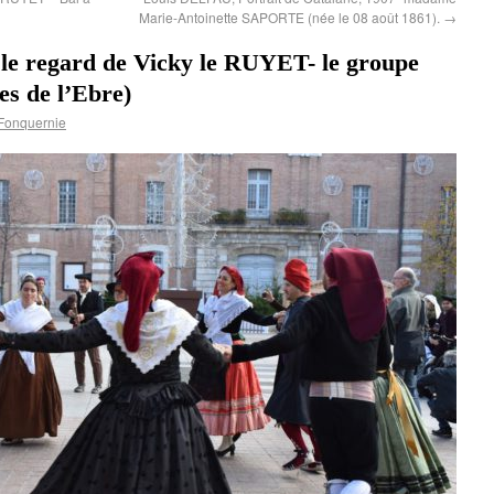
Marie-Antoinette SAPORTE (née le 08 août 1861).
→
 le regard de Vicky le RUYET- le groupe
 de l’Ebre)
Fonquernie