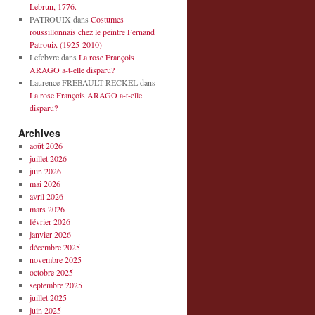
Lebrun, 1776.
PATROUIX
dans
Costumes
roussillonnais chez le peintre Fernand
Patrouix (1925-2010)
Lefebvre
dans
La rose François
ARAGO a-t-elle disparu?
Laurence FREBAULT-RECKEL
dans
La rose François ARAGO a-t-elle
disparu?
Archives
août 2026
juillet 2026
juin 2026
mai 2026
avril 2026
mars 2026
février 2026
janvier 2026
décembre 2025
novembre 2025
octobre 2025
septembre 2025
juillet 2025
juin 2025