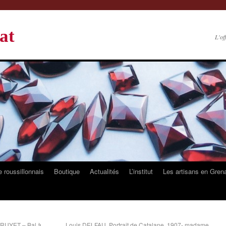
at
L'of
 roussillonnais
Boutique
Actualités
L’institut
Les artisans en Gren
e RUYET – Bal à
Louis DELFAU, Portrait de Catalane, 1907- madame