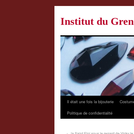
Institut du Gren
Il était une fois la bijouterie
Costume
Politique de confidentialité
←
la Saint Eloi sous le regard de Vicky l