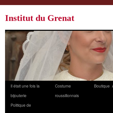
Institut du Grenat
Il était une fois la
Costume
Boutique
bijouterie
roussillonnais
Politique de