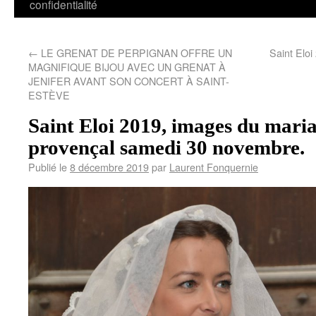
confidentialité
←
LE GRENAT DE PERPIGNAN OFFRE UN
Saint Eloi
MAGNIFIQUE BIJOU AVEC UN GRENAT À
JENIFER AVANT SON CONCERT À SAINT-
ESTÈVE
Saint Eloi 2019, images du mari
provençal samedi 30 novembre.
Publié le
8 décembre 2019
par
Laurent Fonquernie