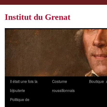
Institut du Grenat
Il était une fois la
Costume
Boutique
bijouterie
roussillonnais
Politique de