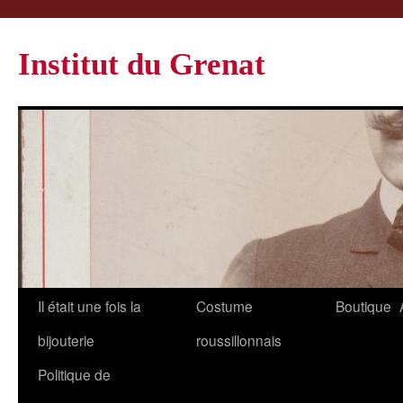
Institut du Grenat
Il était une fois la
Costume
Boutique
bijouterie
roussillonnais
Politique de