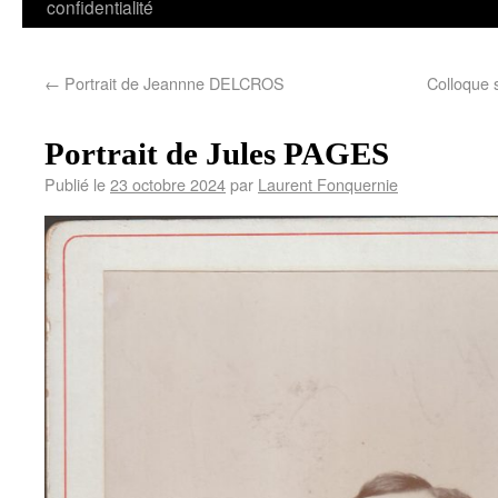
confidentialité
←
Portrait de Jeannne DELCROS
Colloque 
Portrait de Jules PAGES
Publié le
23 octobre 2024
par
Laurent Fonquernie