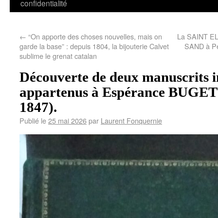
confidentialité
←
“On apporte des choses nouvelles, mais on
La SAINT EL
garde la base” : depuis 1804, la bijouterie Calvet
SAND à Pe
sublime le grenat catalan
Découverte de deux manuscrits i
appartenus à Espérance BUGET
1847).
Publié le
25 mai 2026
par
Laurent Fonquernie