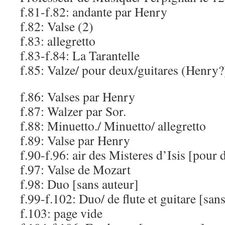
f.81-f.82: andante par Henry
f.82: Valse (2)
f.83: allegretto
f.83-f.84: La Tarantelle
f.85: Valze/ pour deux/guitares (Henry?
f.86: Valses par Henry
f.87: Walzer par Sor.
f.88: Minuetto./ Minuetto/ allegretto
f.89: Valse par Henry
f.90-f.96: air des Misteres d’Isis [pour 
f.97: Valse de Mozart
f.98: Duo [sans auteur]
f.99-f.102: Duo/ de flute et guitare [san
f.103: page vide