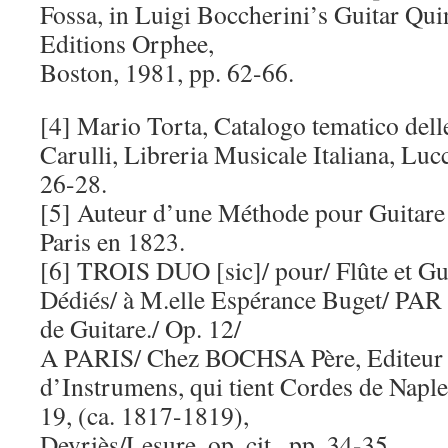
Fossa, in Luigi Boccherini’s Guitar Qui
Editions Orphee,
Boston, 1981, pp. 62-66.
[4] Mario Torta, Catalogo tematico dell
Carulli, Libreria Musicale Italiana, Lucc
26-28.
[5] Auteur d’une Méthode pour Guitare 
Paris en 1823.
[6] TROIS DUO [sic]/ pour/ Flûte et Gu
Dédiés/ à M.elle Espérance Buget/ PA
de Guitare./ Op. 12/
A PARIS/ Chez BOCHSA Père, Editeur 
d’Instrumens, qui tient Cordes de Naple
19, (ca. 1817-1819),
Devriès/Lesure, op. cit., pp. 34-35.