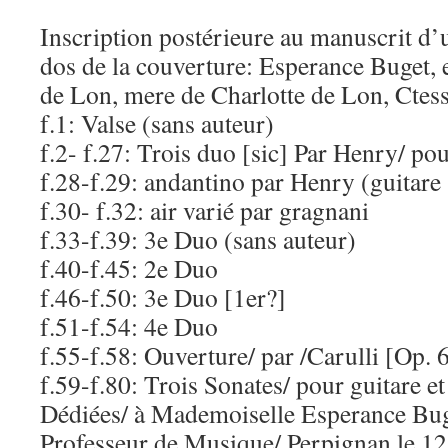
Inscription postérieure au manuscrit d
dos de la couverture: Esperance Buget,
de Lon, mere de Charlotte de Lon, Ctes
f.1: Valse (sans auteur)
f.2- f.27: Trois duo [sic] Par Henry/ po
f.28-f.29: andantino par Henry (guitare 
f.30- f.32: air varié par gragnani
f.33-f.39: 3e Duo (sans auteur)
f.40-f.45: 2e Duo
f.46-f.50: 3e Duo [1er?]
f.51-f.54: 4e Duo
f.55-f.58: Ouverture/ par /Carulli [Op. 6
f.59-f.80: Trois Sonates/ pour guitare e
Dédiées/ à Mademoiselle Esperance Bug
Professeur de Musique/ Perpignan le 1