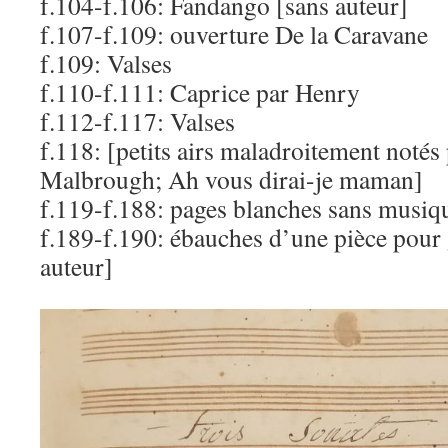
f.104-f.106: Fandango [sans auteur]
f.107-f.109: ouverture De la Caravane
f.109: Valses
f.110-f.111: Caprice par Henry
f.112-f.117: Valses
f.118: [petits airs maladroitement notés
Malbrough; Ah vous dirai-je maman]
f.119-f.188: pages blanches sans musiq
f.189-f.190: ébauches d’une pièce pour 
auteur]