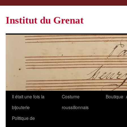
Institut du Grenat
Il était une fois la
Costume
Boutique
bijouterie
roussillonnais
Politique de