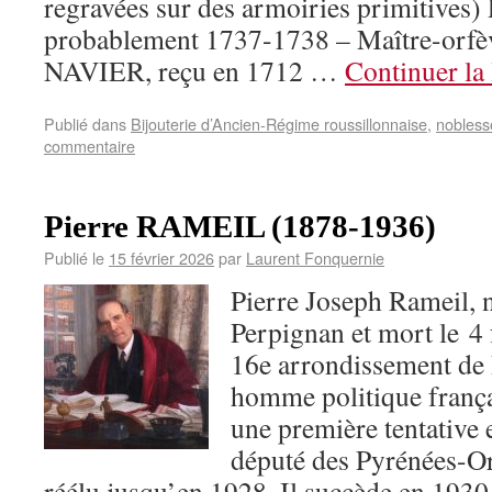
regravées sur des armoiries primitives)
probablement 1737-1738 – Maître-orfèv
NAVIER, reçu en 1712 …
Continuer la
Publié dans
Bijouterie d’Ancien-Régime roussillonnaise
,
nobless
commentaire
Pierre RAMEIL (1878-1936)
Publié le
15 février 2026
par
Laurent Fonquernie
Pierre Joseph Rameil, n
Perpignan et mort le 4 
16e arrondissement de P
homme politique frança
une première tentative e
député des Pyrénées-Or
réélu jusqu’en 1928. Il succède en 193