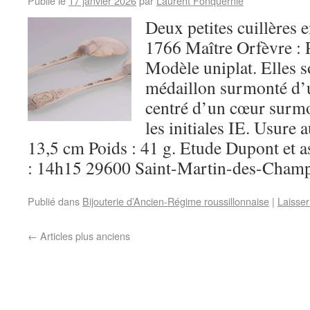
Publié le
17 janvier 2026
par
Laurent Fonquernie
Deux petites cuillères 
1766 Maître Orfèvre : 
Modèle uniplat. Elles s
médaillon surmonté d’
centré d’un cœur surmo
les initiales IE. Usure 
13,5 cm Poids : 41 g. Etude Dupont et a
: 14h15 29600 Saint-Martin-des-Champ
Publié dans
Bijouterie d’Ancien-Régime roussillonnaise
|
Laisse
←
Articles plus anciens