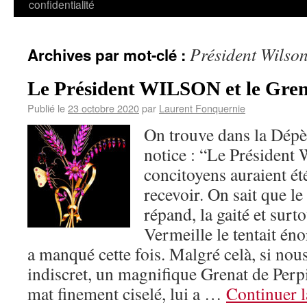
confidentialité
Président Wilso
Archives par mot-clé :
Le Président WILSON et le Gren
Publié le
23 octobre 2020
par
Laurent Fonquernie
On trouve dans la Dépèc
notice : “Le Président 
concitoyens auraient ét
recevoir. On sait que le
répand, la gaité et surt
Vermeille le tentait é
a manqué cette fois. Malgré celà, si nou
indiscret, un magnifique Grenat de Per
mat finement ciselé, lui a …
Continuer l