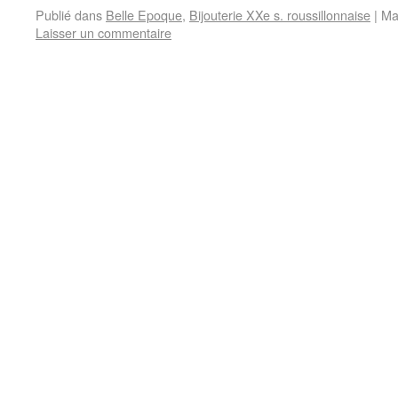
Publié dans
Belle Epoque
,
Bijouterie XXe s. roussillonnaise
|
Ma
Laisser un commentaire