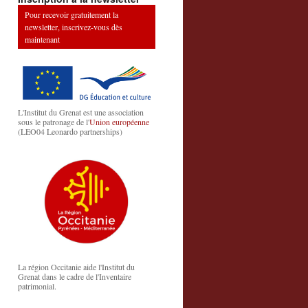
Pour recevoir gratuitement la
newsletter, inscrivez-vous dès
maintenant
L'Institut du Grenat est une association
sous le patronage de l'
Union européenne
(LEO04 Leonardo partnerships)
La région Occitanie aide l'Institut du
Grenat dans le cadre de l'Inventaire
patrimonial.