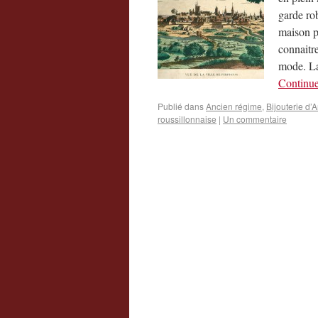
garde rob
maison p
connaitre
mode. La
Continue
Publié dans
Ancien régime
,
Bijouterie d’
roussillonnaise
|
Un commentaire