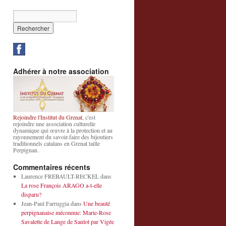
Adhérer à notre association
Rejoindre l'Institut du Grenat
, c'est
rejoindre une association culturelle
dynamique qui œuvre à la protection et au
rayonnement du savoir-faire des bijoutiers
traditionnels catalans en Grenat taille
Perpignan.
Commentaires récents
Laurence FREBAULT-RECKEL
dans
La rose François ARAGO a-t-elle
disparu?
Jean-Paul Farruggia
dans
Une beauté
perpignanaise méconnue: Marie-Rose
Savalette de Lange de Sanlot par Vigée