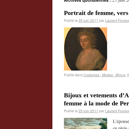
Archives quotidiennes :
Portrait de femme, vers 
Publié le
25 juin 2011
par
Laurent Fonqu
Publié dans
Costumes - Modes - Bijoux
,
R
Bijoux et vetements d’
femme à la mode de Per
Publié le
25 juin 2011
par
Laurent Fonqu
L’épouse
en plein