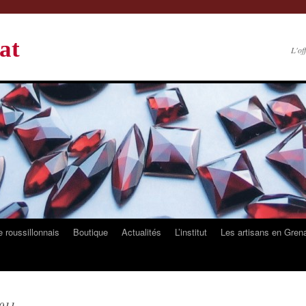
at
L'of
 roussillonnais
Boutique
Actualités
L’institut
Les artisans en Gren
2011