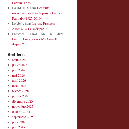
Lebrun, 1776.
PATROUIX
dans
Costumes
roussillonnais chez le peintre Fernand
Patrouix (1925-2010)
Lefebvre
dans
La rose François
ARAGO a-t-elle disparu?
Laurence FREBAULT-RECKEL
dans
La rose François ARAGO a-t-elle
disparu?
Archives
août 2026
juillet 2026
juin 2026
mai 2026
avril 2026
mars 2026
février 2026
janvier 2026
décembre 2025
novembre 2025
octobre 2025
septembre 2025
juillet 2025
juin 2025