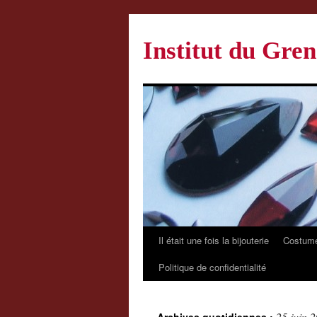
Institut du Gren
Il était une fois la bijouterie
Costume
Politique de confidentialité
25 juin 