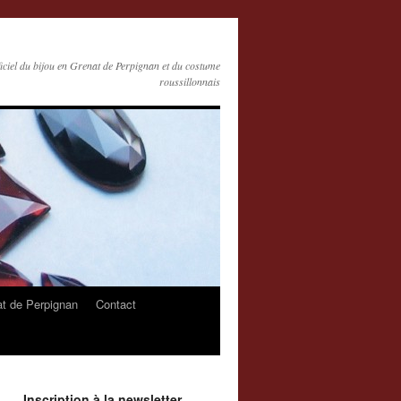
ficiel du bijou en Grenat de Perpignan et du costume
roussillonnais
at de Perpignan
Contact
Inscription à la newsletter