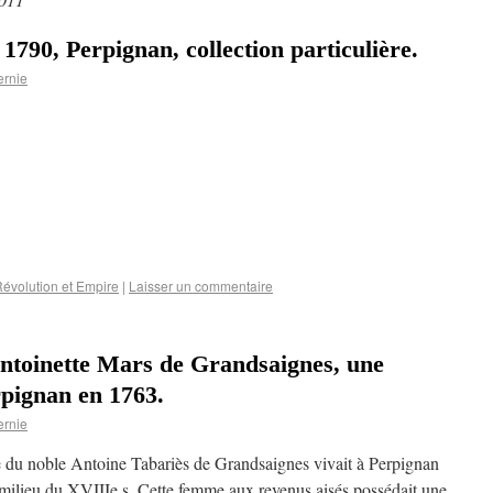
1790, Perpignan, collection particulière.
ernie
évolution et Empire
|
Laisser un commentaire
Antoinette Mars de Grandsaignes, une
pignan en 1763.
ernie
 du noble Antoine Tabariès de Grandsaignes vivait à Perpignan
 milieu du XVIIIe s. Cette femme aux revenus aisés possédait une