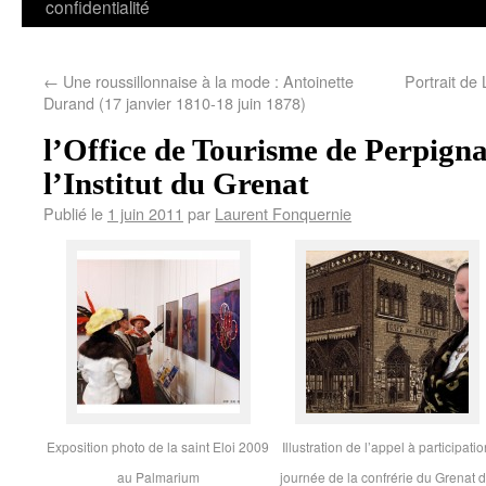
confidentialité
←
Une roussillonnaise à la mode : Antoinette
Portrait de
Durand (17 janvier 1810-18 juin 1878)
l’Office de Tourisme de Perpigna
l’Institut du Grenat
Publié le
1 juin 2011
par
Laurent Fonquernie
Exposition photo de la saint Eloi 2009
Illustration de l’appel à participati
au Palmarium
journée de la confrérie du Grenat 