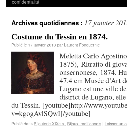
confidentialité
17 janvier 20
Archives quotidiennes :
Costume du Tessin en 1874.
Publié le
17 janvier 2013
par
Laurent Fonquernie
Meletta Carlo Agostin
1875), Ritratto di gio
onsernonese, 1874. Huil
47.4 cm Musée d’Art de
Lugano est une ville de
district de Lugano, elle
du Tessin. [youtube]http://www.youtub
v=kgogAvlSQwI[/youtube]
Publié dans
Bijouterie XIXe s.
,
Bijoux traditionnels
|
Laisser un 