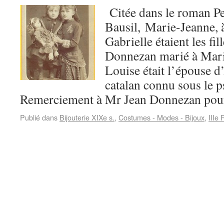
Citée dans le roman P
Bausil, Marie-Jeanne, à
Gabrielle étaient les fil
Donnezan marié à Marie
Louise était l’épouse d’
catalan connu sous le
Remerciement à Mr Jean Donnezan pour
Publié dans
Bijouterie XIXe s.
,
Costumes - Modes - Bijoux
,
IIIe