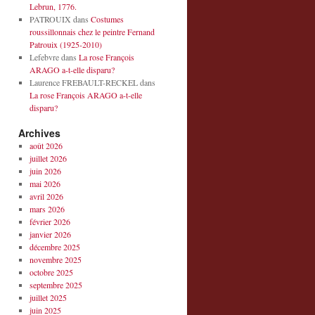
Lebrun, 1776.
PATROUIX
dans
Costumes
roussillonnais chez le peintre Fernand
Patrouix (1925-2010)
Lefebvre
dans
La rose François
ARAGO a-t-elle disparu?
Laurence FREBAULT-RECKEL
dans
La rose François ARAGO a-t-elle
disparu?
Archives
août 2026
juillet 2026
juin 2026
mai 2026
avril 2026
mars 2026
février 2026
janvier 2026
décembre 2025
novembre 2025
octobre 2025
septembre 2025
juillet 2025
juin 2025