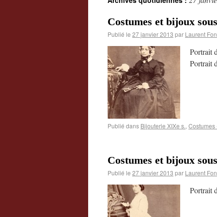
Archives quotidiennes :
Costumes et bijoux sou
Publié le
27 janvier 2013
par
Laurent Fon
Portrait
Portrait
Publié dans
Bijouterie XIXe s.
,
Costumes -
Costumes et bijoux sou
Publié le
27 janvier 2013
par
Laurent Fon
Portrait