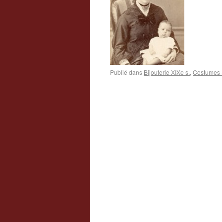
Publié dans
Bijouterie XIXe s.
,
Costumes -