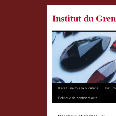
Institut du Gren
Il était une fois la bijouterie
Costume
Politique de confidentialité
27 janvi