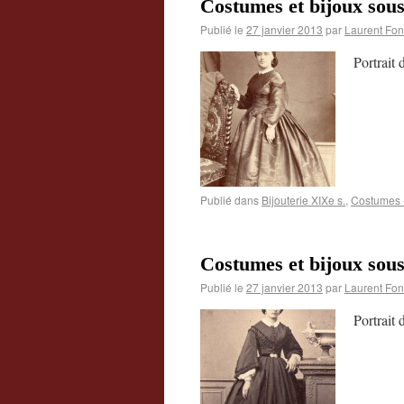
Costumes et bijoux sou
Publié le
27 janvier 2013
par
Laurent Fon
Portrait
Publié dans
Bijouterie XIXe s.
,
Costumes -
Costumes et bijoux sou
Publié le
27 janvier 2013
par
Laurent Fon
Portrait