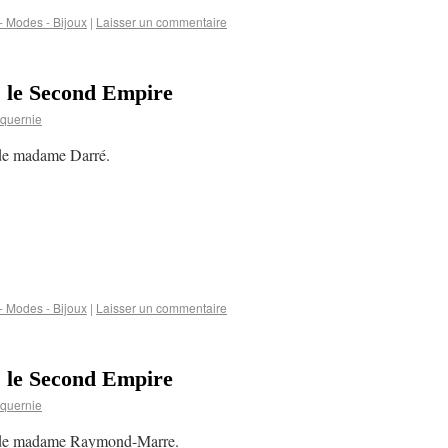
 Modes - Bijoux
|
Laisser un commentaire
s le Second Empire
quernie
 de madame Darré.
 Modes - Bijoux
|
Laisser un commentaire
s le Second Empire
quernie
t de madame Raymond-Marre.