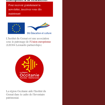
Pour recevoir gratuitement la
newsletter, inscrivez-vous dès
maintenant
L'Institut du Grenat est une association
sous le patronage de l'
Union européenne
(LEO04 Leonardo partnerships)
La région Occitanie aide l'Institut du
Grenat dans le cadre de l'Inventaire
patrimonial.