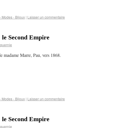
 Modes - Bijoux
|
Laisser un commentaire
s le Second Empire
quernie
 de madame Marre, Pau, vers 1868.
 Modes - Bijoux
|
Laisser un commentaire
s le Second Empire
quernie