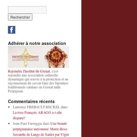
Adhérer à notre association
Rejoindre l'Institut du Grenat
, c'est
rejoindre une association culturelle
dynamique qui œuvre à la protection et au
rayonnement du savoir-faire des bijoutiers
traditionnels catalans en Grenat taille
Perpignan.
Commentaires récents
Laurence FREBAULT-RECKEL
dans
La rose François ARAGO a-t-elle
disparu?
Jean-Paul Farruggia
dans
Une beauté
perpignanaise méconnue: Marie-Rose
Savalette de Lange de Sanlot par Vigée