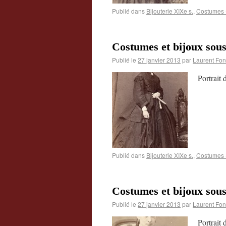
Publié dans
Bijouterie XIXe s.
,
Costumes -
Costumes et bijoux sou
Publié le
27 janvier 2013
par
Laurent Fon
Portrait
Publié dans
Bijouterie XIXe s.
,
Costumes -
Costumes et bijoux sou
Publié le
27 janvier 2013
par
Laurent Fon
Portrai