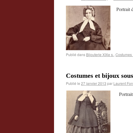
Portrait
Publié dans
Bijouterie XIXe s.
,
Costumes -
Costumes et bijoux sou
Publié le
27 janvier 2013
par
Laurent Fon
Portrait