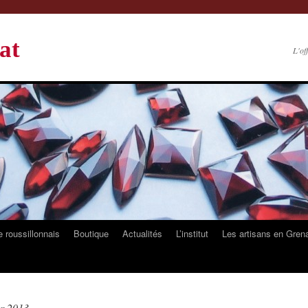
at
L'of
 roussillonnais
Boutique
Actualités
L’institut
Les artisans en Gren
er 2013