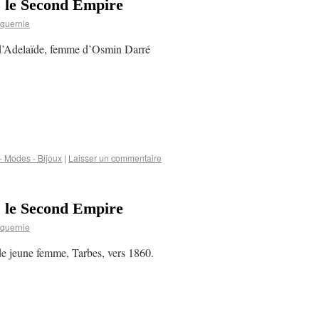
s le Second Empire
quernie
 d’Adelaïde, femme d’Osmin Darré
 Modes - Bijoux
|
Laisser un commentaire
s le Second Empire
quernie
 de jeune femme, Tarbes, vers 1860.