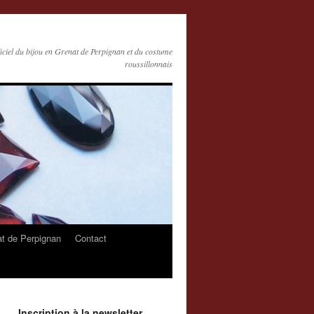
ficiel du bijou en Grenat de Perpignan et du costume
roussillonnais
at de Perpignan
Contact
Inscription à la newsletter