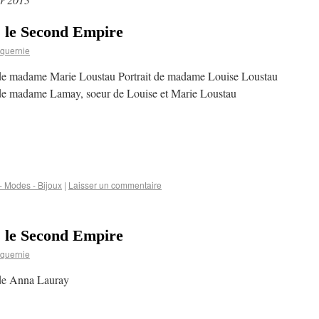
s le Second Empire
quernie
 de madame Marie Loustau Portrait de madame Louise Loustau
 de madame Lamay, soeur de Louise et Marie Loustau
 Modes - Bijoux
|
Laisser un commentaire
s le Second Empire
quernie
 de Anna Lauray