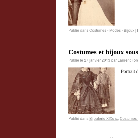
Publié dans
Costumes - Modes - Bijoux
|
Costumes et bijoux sou
Publié le
27 janvier 2013
par
Laurent Fon
Portrait
Publié dans
Bijouterie XIXe s.
,
Costumes -