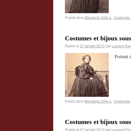
Publié dans
Bijouterie XIXe s.
,
Costumes -
Costumes et bijoux sou
Publié le
27 janvier 2013
par
Laurent Fon
Portrait
Publié dans
Bijouterie XIXe s.
,
Costumes -
Costumes et bijoux sou
Publié le
27 janvier 2013
par
Laurent Fon