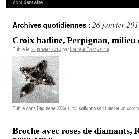
confidentialité
26 janvier 20
Archives quotidiennes :
Croix badine, Perpignan, milieu 
Publié le
26 janvier 2013
par
Laurent Fonquernie
Publié dans
Bijouterie XIXe s. roussillonnaise
|
Laisser un comm
Broche avec roses de diamants, R