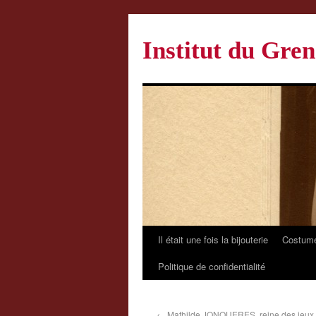
Institut du Gren
Il était une fois la bijouterie
Costume
Politique de confidentialité
←
Mathilde JONQUERES, reine des jeux 