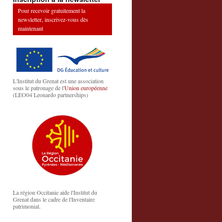
Pour recevoir gratuitement la
newsletter, inscrivez-vous dès
maintenant
L'Institut du Grenat est une association
sous le patronage de l'
Union européenne
(LEO04 Leonardo partnerships)
La région Occitanie aide l'Institut du
Grenat dans le cadre de l'Inventaire
patrimonial.