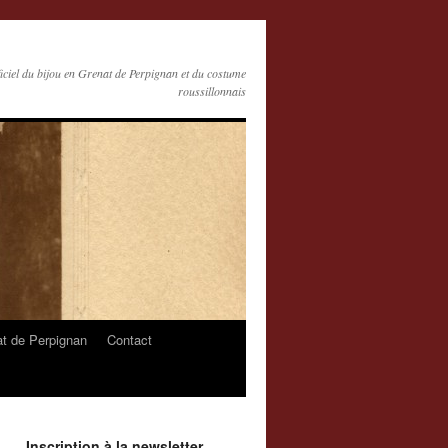
ficiel du bijou en Grenat de Perpignan et du costume
roussillonnais
at de Perpignan
Contact
Inscription à la newsletter