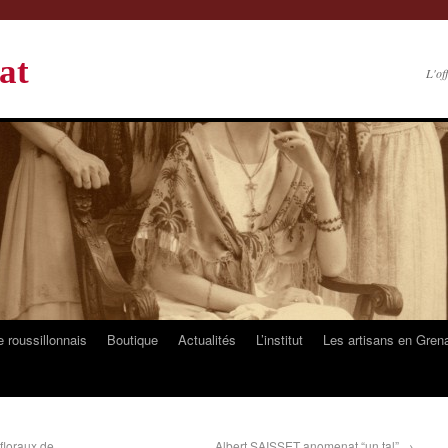
at
L'of
 roussillonnais
Boutique
Actualités
L’institut
Les artisans en Gren
floraux de
Albert SAISSET anomenat “un tal”
→