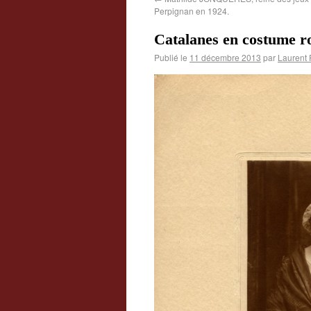
Perpignan en 1924.
Catalanes en costume ro
Publié le
11 décembre 2013
par
Laurent 