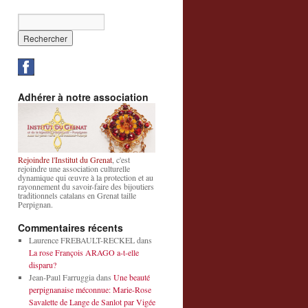
Adhérer à notre association
Rejoindre l'Institut du Grenat
, c'est
rejoindre une association culturelle
dynamique qui œuvre à la protection et au
rayonnement du savoir-faire des bijoutiers
traditionnels catalans en Grenat taille
Perpignan.
Commentaires récents
Laurence FREBAULT-RECKEL
dans
La rose François ARAGO a-t-elle
disparu?
Jean-Paul Farruggia
dans
Une beauté
perpignanaise méconnue: Marie-Rose
Savalette de Lange de Sanlot par Vigée