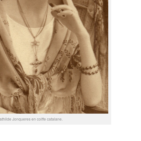
athilde Jonqueres en coiffe catalane.