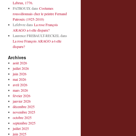
Lebrun, 1776.
PATROUIX
dans
Costumes
roussillonnais chez le peintre Fernand
Patrouix (1925-2010)
Lefebvre
dans
La rose François
ARAGO a-t-elle disparu?
Laurence FREBAULT-RECKEL
dans
La rose François ARAGO a-t-elle
disparu?
Archives
août 2026
juillet 2026
juin 2026
mai 2026
avril 2026
mars 2026
février 2026
janvier 2026
décembre 2025
novembre 2025
octobre 2025
septembre 2025
juillet 2025
juin 2025