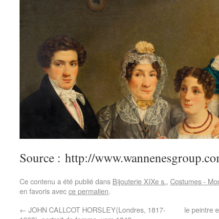
Source : http://www.wannenesgroup.co
Ce contenu a été publié dans
Bijouterie XIXe s.
,
Costumes - Mod
en favoris avec
ce permalien
.
←
JOHN CALLCOT HORSLEY(Londres, 1817-
le peintre 