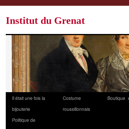
Institut du Grenat
Il était une fois la
Costume
Boutique
bijouterie
roussillonnais
Politique de