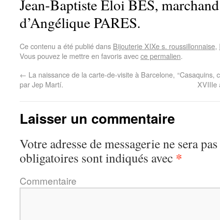
Jean-Baptiste Eloi BES, marchand 
d’Angélique PARES.
Ce contenu a été publié dans
Bijouterie XIXe s. roussillonnaise
,
Vous pouvez le mettre en favoris avec
ce permalien
.
←
La naissance de la carte-de-visite à Barcelone,
“Casaquins,
par Jep Martí.
XVIIIe
Laisser un commentaire
Votre adresse de messagerie ne sera pas
*
obligatoires sont indiqués avec
Commentaire