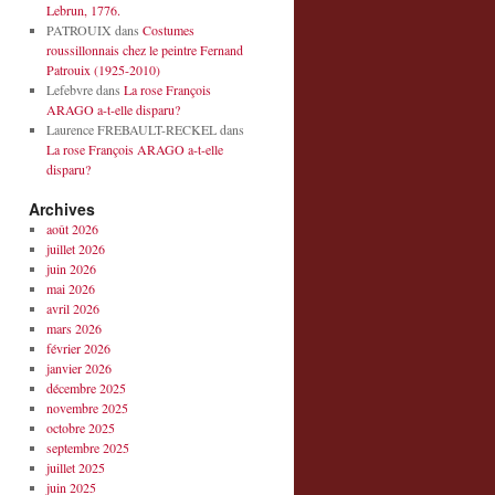
Lebrun, 1776.
PATROUIX
dans
Costumes
roussillonnais chez le peintre Fernand
Patrouix (1925-2010)
Lefebvre
dans
La rose François
ARAGO a-t-elle disparu?
Laurence FREBAULT-RECKEL
dans
La rose François ARAGO a-t-elle
disparu?
Archives
août 2026
juillet 2026
juin 2026
mai 2026
avril 2026
mars 2026
février 2026
janvier 2026
décembre 2025
novembre 2025
octobre 2025
septembre 2025
juillet 2025
juin 2025