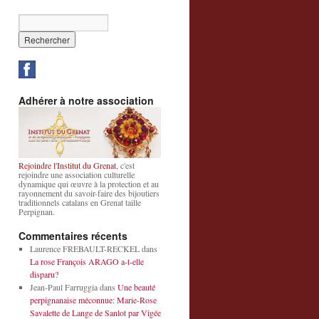
Adhérer à notre association
Rejoindre l'Institut du Grenat
, c'est
rejoindre une association culturelle
dynamique qui œuvre à la protection et au
rayonnement du savoir-faire des bijoutiers
traditionnels catalans en Grenat taille
Perpignan.
Commentaires récents
Laurence FREBAULT-RECKEL
dans
La rose François ARAGO a-t-elle
disparu?
Jean-Paul Farruggia
dans
Une beauté
perpignanaise méconnue: Marie-Rose
Savalette de Lange de Sanlot par Vigée