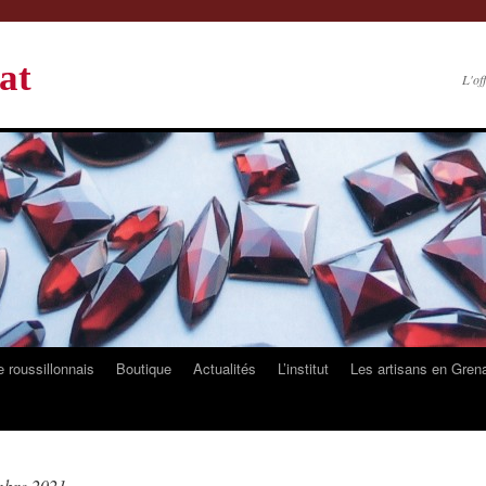
at
L'of
 roussillonnais
Boutique
Actualités
L’institut
Les artisans en Gren
mbre 2021