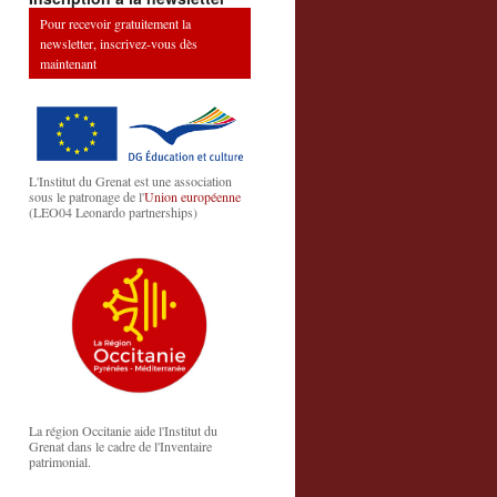
Pour recevoir gratuitement la
newsletter, inscrivez-vous dès
maintenant
L'Institut du Grenat est une association
sous le patronage de l'
Union européenne
(LEO04 Leonardo partnerships)
La région Occitanie aide l'Institut du
Grenat dans le cadre de l'Inventaire
patrimonial.