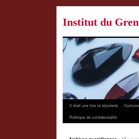
Institut du Gren
Il était une fois la bijouterie
Costume
Politique de confidentialité
12 nove