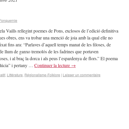
Fonquernie
la Vaills rellegint poemes de Pons, exclosos de l’edició definitiva
ues obres, ens va trobar una menció de joia amb la qual elle no
ixat fins ara: “Parlaves d’aquell temps manat de les filoses, de
de llum de ganxo tremolós de les fadrines que portaven
ses, i al braç la dorca i als peus l’espardenya de flors.” El poema
lúcia” i pertany …
Continuer la lecture
→
atif
,
Littérature
,
Régionalisme-Folklore
|
Laisser un commentaire