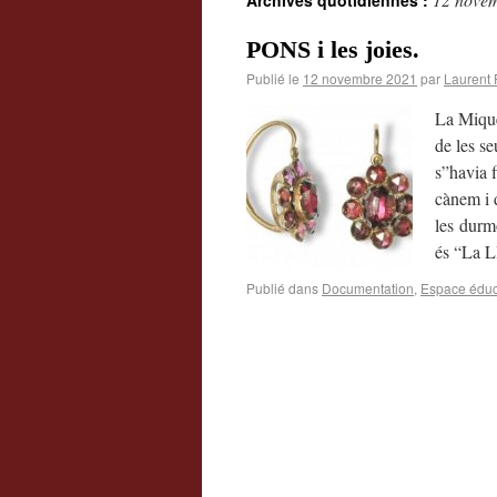
Archives quotidiennes :
PONS i les joies.
Publié le
12 novembre 2021
par
Laurent 
La Mique
de les se
s”havia f
cànem i 
les durmo
és “La L
Publié dans
Documentation
,
Espace éduc