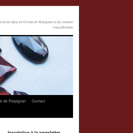
ficiel du bijou en Grenat de Perpignan et du costume
roussillonnais
at de Perpignan
Contact
Inscription à la newsletter