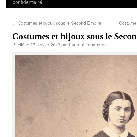
confidentialité
←
Costumes et bijoux sous le Second Empire
Costumes
Costumes et bijoux sous le Seco
Publié le
27 janvier 2013
par
Laurent Fonquernie