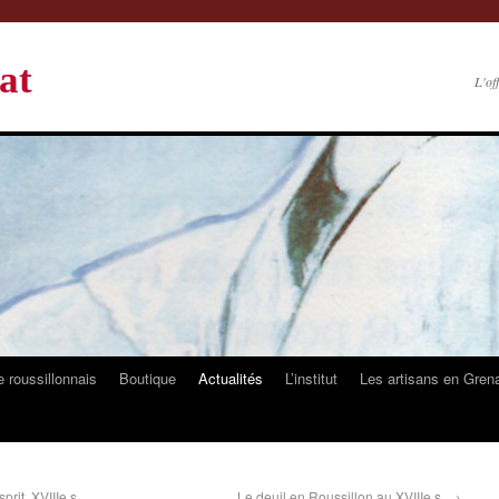
at
L'of
 roussillonnais
Boutique
Actualités
L’institut
Les artisans en Gren
rit, XVIIIe s.
Le deuil en Roussillon au XVIIIe s.
→