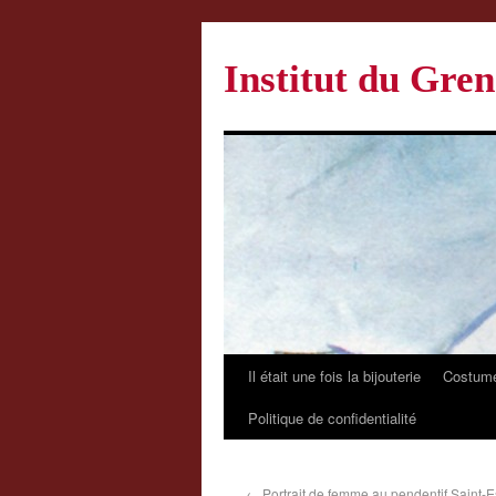
Institut du Gren
Il était une fois la bijouterie
Costume
Politique de confidentialité
←
Portrait de femme au pendentif Saint-Esp