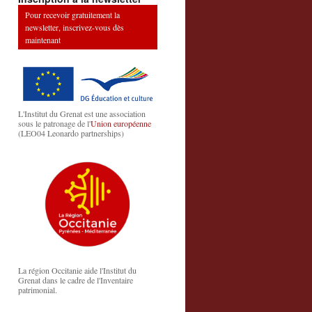
Pour recevoir gratuitement la
newsletter, inscrivez-vous dès
maintenant
L'Institut du Grenat est une association
sous le patronage de l'
Union européenne
(LEO04 Leonardo partnerships)
La région Occitanie aide l'Institut du
Grenat dans le cadre de l'Inventaire
patrimonial.