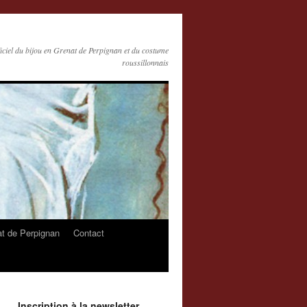
ficiel du bijou en Grenat de Perpignan et du costume
roussillonnais
at de Perpignan
Contact
Inscription à la newsletter