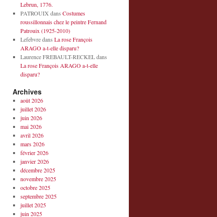
Lebrun, 1776.
PATROUIX
dans
Costumes
roussillonnais chez le peintre Fernand
Patrouix (1925-2010)
Lefebvre
dans
La rose François
ARAGO a-t-elle disparu?
Laurence FREBAULT-RECKEL
dans
La rose François ARAGO a-t-elle
disparu?
Archives
août 2026
juillet 2026
juin 2026
mai 2026
avril 2026
mars 2026
février 2026
janvier 2026
décembre 2025
novembre 2025
octobre 2025
septembre 2025
juillet 2025
juin 2025