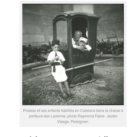
Picasso et ses enfants habillés en Catalans dans la chaise à
porteurs des Lazerme, photo Raymond Fabre , studio
Visage, Perpignan.