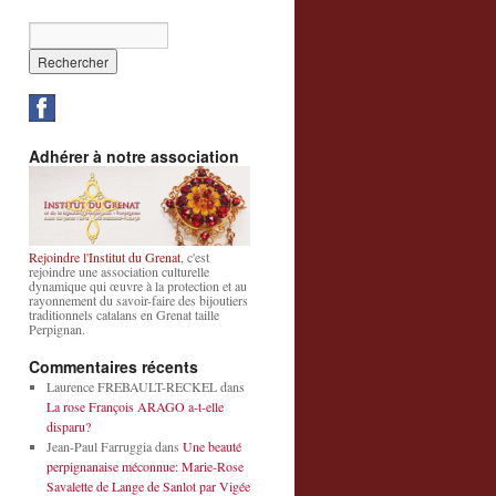
Adhérer à notre association
Rejoindre l'Institut du Grenat
, c'est
rejoindre une association culturelle
dynamique qui œuvre à la protection et au
rayonnement du savoir-faire des bijoutiers
traditionnels catalans en Grenat taille
Perpignan.
Commentaires récents
Laurence FREBAULT-RECKEL
dans
La rose François ARAGO a-t-elle
disparu?
Jean-Paul Farruggia
dans
Une beauté
perpignanaise méconnue: Marie-Rose
Savalette de Lange de Sanlot par Vigée