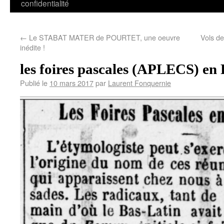
confidentialité
←
Le STABAT MATER de POURTET, une oeuvre
Vols de
inédite !
les foires pascales (APLECS) en 
Publié le
10 mars 2017
par
Laurent Fonquernie